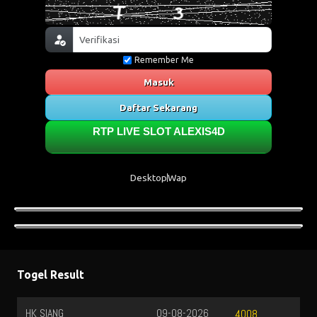
Remember Me
Masuk
Daftar Sekarang
RTP LIVE SLOT ALEXIS4D
Desktop
Wap
Togel Result
HK SIANG
09-08-2026
4008