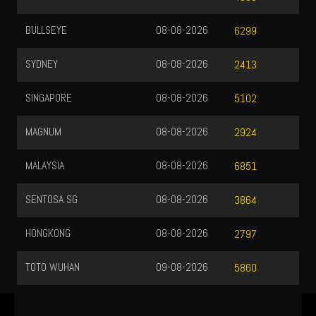
BULLSEYE
08-08-2026
6299
SYDNEY
08-08-2026
2413
SINGAPORE
08-08-2026
5102
MAGNUM
08-08-2026
2924
MALAYSIA
08-08-2026
6851
SENTOSA SG
08-08-2026
3864
HONGKONG
08-08-2026
2797
TOTO WUHAN
09-08-2026
5860