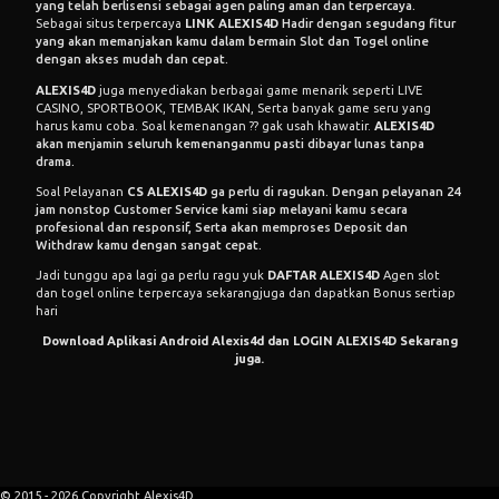
yang telah berlisensi sebagai agen paling aman dan terpercaya.
Sebagai situs terpercaya
LINK ALEXIS4D
Hadir dengan segudang fitur
yang akan memanjakan kamu dalam bermain Slot dan Togel online
dengan akses mudah dan cepat.
ALEXIS4D
juga menyediakan berbagai game menarik seperti LIVE
CASINO, SPORTBOOK, TEMBAK IKAN, Serta banyak game seru yang
harus kamu coba. Soal kemenangan ?? gak usah khawatir.
ALEXIS4D
akan menjamin seluruh kemenanganmu pasti dibayar lunas tanpa
drama.
Soal Pelayanan
CS ALEXIS4D
ga perlu di ragukan. Dengan pelayanan 24
jam nonstop Customer Service kami siap melayani kamu secara
profesional dan responsif, Serta akan memproses Deposit dan
Withdraw kamu dengan sangat cepat.
Jadi tunggu apa lagi ga perlu ragu yuk
DAFTAR ALEXIS4D
Agen slot
dan togel online terpercaya sekarangjuga dan dapatkan Bonus sertiap
hari
Download Aplikasi Android Alexis4d dan
LOGIN ALEXIS4D
Sekarang
juga.
© 2015 - 2026 Copyright Alexis4D.