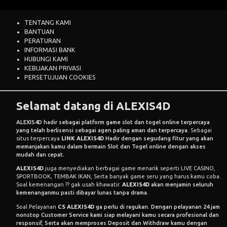
TENTANG KAMI
BANTUAN
PERATURAN
INFORMASI BANK
HUBUNGI KAMI
KEBIJAKAN PRIVASI
PERSETUJUAN COOKIES
Selamat datang di ALEXIS4D
ALEXIS4D hadir sebagai platform game slot dan togel online terpercaya
yang telah berlisensi sebagai agen paling aman dan terpercaya.
Sebagai
situs terpercaya
LINK ALEXIS4D
Hadir dengan segudang fitur yang akan
memanjakan kamu dalam bermain Slot dan Togel online dengan akses
mudah dan cepat.
ALEXIS4D
juga menyediakan berbagai game menarik seperti LIVE CASINO,
SPORTBOOK, TEMBAK IKAN, Serta banyak game seru yang harus kamu coba.
Soal kemenangan ?? gak usah khawatir.
ALEXIS4D
akan menjamin seluruh
kemenanganmu pasti dibayar lunas tanpa drama.
Soal Pelayanan
CS ALEXIS4D
ga perlu di ragukan. Dengan pelayanan 24 jam
nonstop Customer Service kami siap melayani kamu secara profesional dan
responsif, Serta akan memproses Deposit dan Withdraw kamu dengan