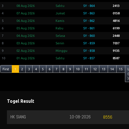
3
08 Aug 2026
Sabtu
SY - 864
2413
4
07 Aug 2026
Jumat
SY - 863
0158
5
06 Aug 2026
Kamis
SY - 862
4816
6
05 Aug 2026
Rabu
SY - 861
6199
7
04 Aug 2026
Selasa
SY - 860
2448
8
03 Aug 2026
Senin
SY - 859
7037
9
02 Aug 2026
Minggu
SY - 858
9135
10
01 Aug 2026
Sabtu
SY - 857
8587
First
1
2
3
4
5
6
7
8
9
10
11
12
13
14
15
(
)
Togel Result
HK SIANG
10-08-2026
8556