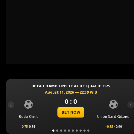
EFA CHAMPIONS LEAGUE QUALIFIERS
UEF
August 11, 2026 — 22:59 WIB
0 : 0
Previous
Ne
BET NOW
mt
Union Saint-Gilloise
Kairat Almaty (
-0.75
-0.90
0.00
0.82