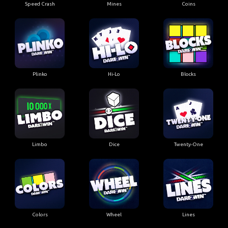
Speed Crash
Mines
Coins
Plinko
Hi-Lo
Blocks
Limbo
Dice
Twenty-One
Colors
Wheel
Lines