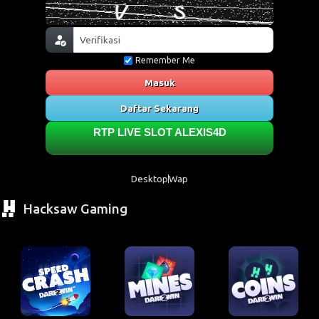
Remember Me
Masuk
Daftar Sekarang
RTP LIVE SLOT ALEXIS4D
Desktop
Wap
Hacksaw Gaming