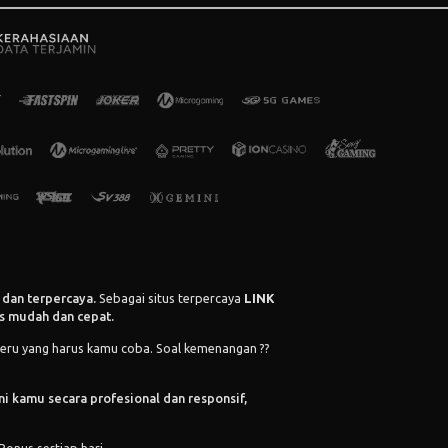
uest
Safari Blitz
 dan terpercaya.
Sebagai situs terpercaya
LINK
s mudah dan cepat.
ru yang harus kamu coba. Soal kemenangan ??
gon
Mushroom Bandit
i kamu secara profesional dan responsif,
Bonus sertiap hari