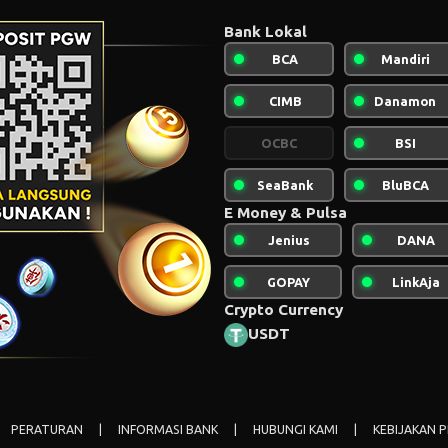
Bank Lokal
BCA
Mandiri
CIMB
Danamon
OCBC
BSI
rdian of The
Fruits Mania
Fortune Jewe
SeaBank
BluBCA
Museum
E Money & Pulsa
Jenius
DANA
GOPAY
LinkAja
Crypto Currency
USDT
sts of Luck
Blade of Fortune
Alien Sma
PERATURAN
|
INFORMASI BANK
|
HUBUNGI KAMI
|
KEBIJAKAN P