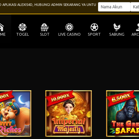
KASI ALEXIS4D, HUBUNGI ADMIN SEKARANG YA UNTUK INFO LEBIH LANJUT
ME
TOGEL
SLOT
LIVE CASINO
SPORT
SABUNG
ARC