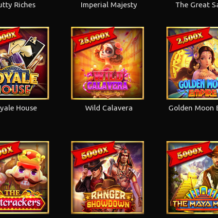
tty Riches
Imperial Majesty
The Great S
yale House
Wild Calavera
Golden Moon 