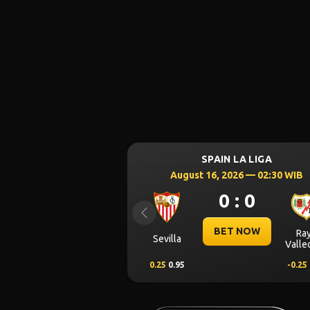
Snake Treasure
Sw
UEFA CHAMPIONS LEAGUE QUALIF
August 12, 2026 — 01:30 WIB
0 : 0
Previous
BET NOW
SK Sturm
Fener
Graz
-0.5
0.95
0.5
0
Rich Cai Shen
Pa