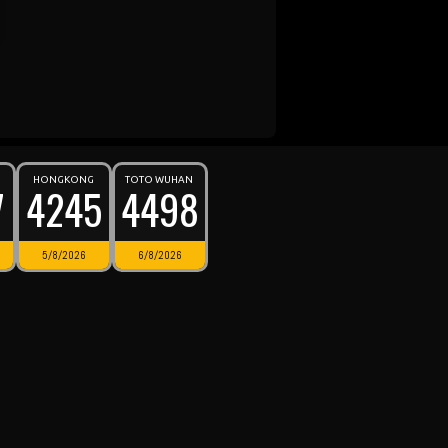
HONGKONG
TOTO WUHAN
7
4245
4498
5/8/2026
6/8/2026