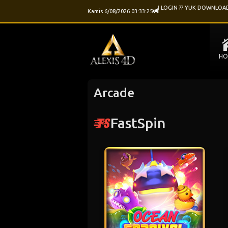
KESULITAN LOGIN ?? YUK DOWNLOAD AP
Kamis 6/08/2026 03:33:26
HO
Arcade
FastSpin