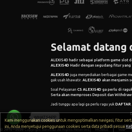
Selamat datang 
ALEXIS4D hadir sebagai platform game slot da
ALEXIS4D
Hadir dengan segudang fitur yang
ALEXIS4D
juga menyediakan berbagai game me
gak usah khawatir.
ALEXIS4D
akan menjamin s
Soal Pelayanan
CS ALEXIS4D
ga perlu di ragu
Serta akan memproses Deposit dan Withdraw
Jadi tunggu apa lagi ga perlu ragu yuk
DAFTAR 
D
WHATSAPP
Kami menggunakan cookies untuk mengoptimalkan navigasi, fitur serta
ini, Anda menyetujui penggunaan cookies serta data pribadi sesuai
Keb
© 2015 - 2026 Copyright Alexis4D.
All Rights Reserved.
MOBILE
WAP