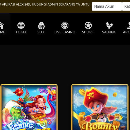
LIKASI ALEXIS4D, HUBUNGI ADMIN SEKARANG YA UNTUK INFO LEBIH LANJUT
ME
TOGEL
SLOT
LIVE CASINO
SPORT
SABUNG
ARC