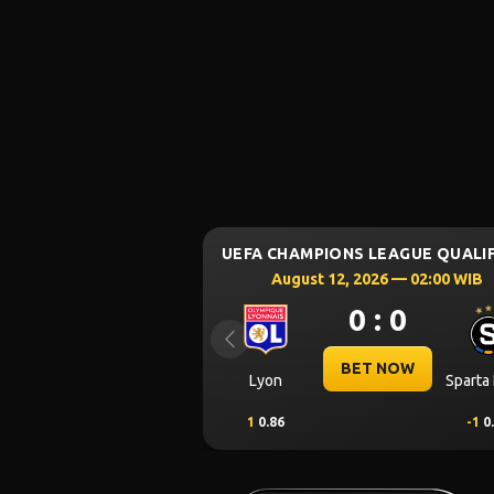
Hand of Anubis
UEFA CHAMPIONS LEAGUE QUALIF
August 11, 2026 — 22:59 WIB
0 : 0
Previous
BET NOW
Union 
Bodo Glimt
Gill
0.75
0.82
-0.75
Stormforged
Ke