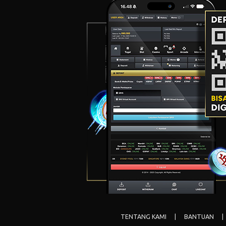
Rusty & Curly
Bo
Divine Drop
S