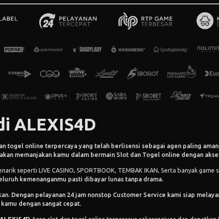
PERATURAN
|
INFORMASI BANK
|
HUBUNGI KAMI
|
KEBIJAKAN P
nny Dough
Octo Attack
Get the CH
di ALEXIS4D
n togel online terpercaya yang telah berlisensi sebagai agen paling aman
 akan memanjakan kamu dalam bermain Slot dan Togel online dengan akse
ow Slingers
Shaolin Master
Donut Divi
narik seperti LIVE CASINO, SPORTBOOK, TEMBAK IKAN, Serta banyak game se
eluruh kemenanganmu pasti dibayar lunas tanpa drama.
kan. Dengan pelayanan 24 jam nonstop Customer Service kami siap melayan
 kamu dengan sangat cepat.