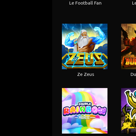
Le Football Fan
L
Ze Zeus
Du