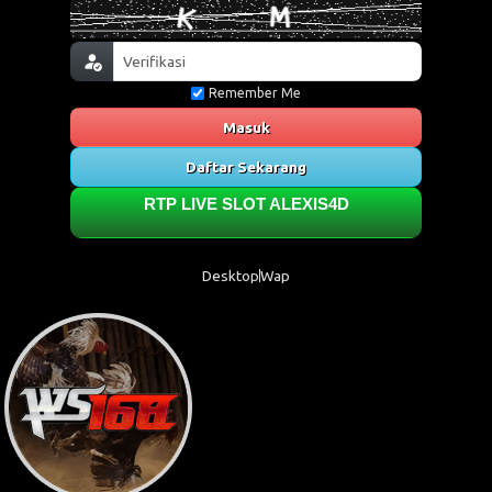
Remember Me
Masuk
Daftar Sekarang
RTP LIVE SLOT ALEXIS4D
Desktop
Wap