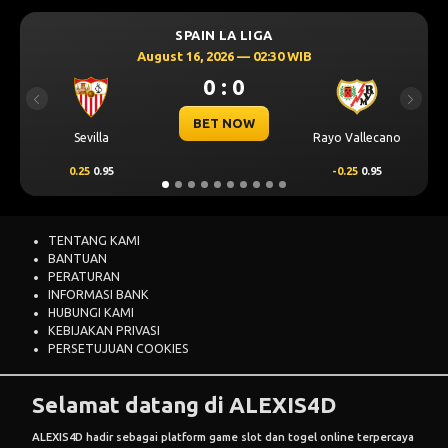
SPAIN LA LIGA
August 16, 2026 — 02:30 WIB
0 : 0
Previous
Next
BET NOW
lla
Rayo Vallecano
Alaves
0.95
-0.25
0.95
0.00
0.62
TENTANG KAMI
BANTUAN
PERATURAN
INFORMASI BANK
HUBUNGI KAMI
KEBIJAKAN PRIVASI
PERSETUJUAN COOKIES
Selamat datang di ALEXIS4D
ALEXIS4D hadir sebagai platform game slot dan togel online terpercaya