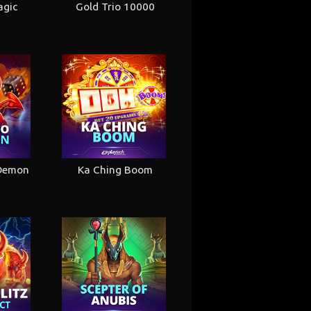
agic
Gold Trio 10000
 Demon
Ka Ching Boom