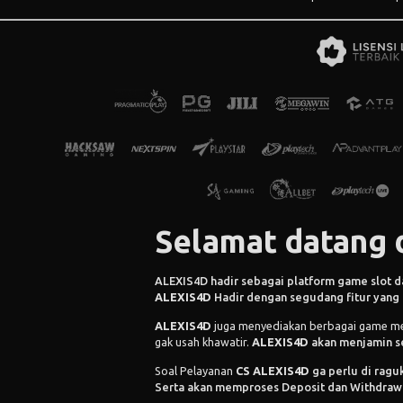
Lights of Luck
Epic
Selamat datang 
ALEXIS4D hadir sebagai platform game slot da
ALEXIS4D
Hadir dengan segudang fitur yang
ALEXIS4D
juga menyediakan berbagai game me
Piggy Mania
Meg
gak usah khawatir.
ALEXIS4D
akan menjamin s
L
Soal Pelayanan
CS ALEXIS4D
ga perlu di ragu
Serta akan memproses Deposit dan Withdraw
Jadi tunggu apa lagi ga perlu ragu yuk
DAFTAR 