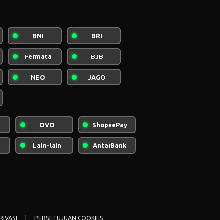
BNI
BRI
Heist
Goood Heavens
Permata
BJB
NEO
JAGO
OVO
ShopeePay
Lain-lain
AntarBank
ambda
Temple of Paw
RIVASI
|
PERSETUJUAN COOKIES