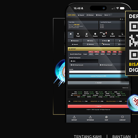
Leprechaun's Luck:
Rich
Cash Collect
Lucky Bass: Mega
Epic 
Cash Collect
TENTANG KAMI
|
BANTUAN
|