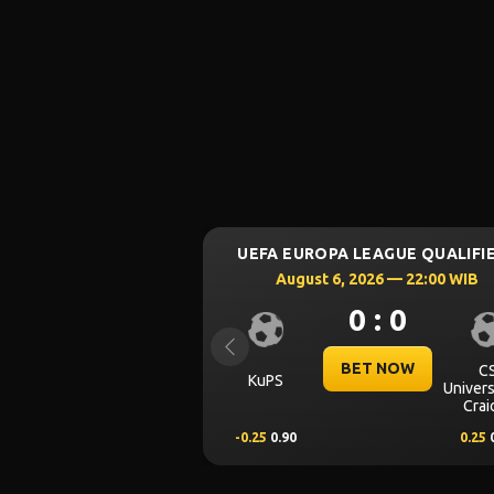
Book of Duat
Brawl
UEFA EUROPA LEAGUE QUALIFI
August 6, 2026 — 22:59 WIB
0 : 0
Diamond Rise
Fire
Previous
BET NOW
Jagiellonia
Range
Bialystok
0.00
-0.92
0.00