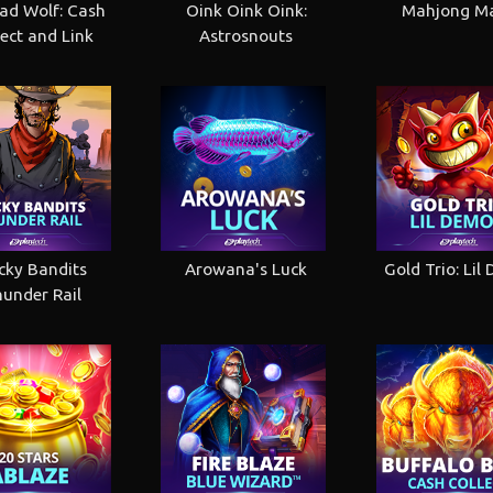
ad Wolf: Cash
Oink Oink Oink:
Mahjong M
lect and Link
Astrosnouts
icky Bandits
Arowana's Luck
Gold Trio: Lil
under Rail