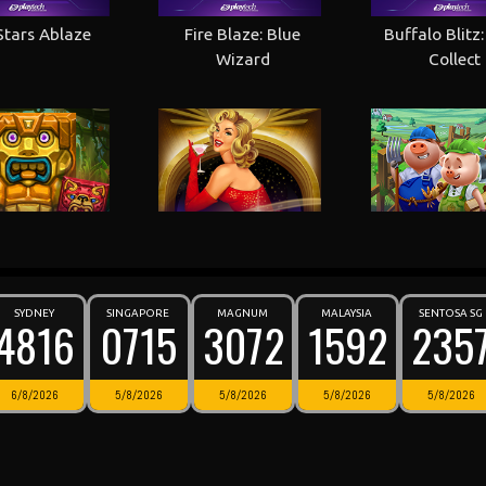
Stars Ablaze
Fire Blaze: Blue
Buffalo Blitz
Wizard
Collect
icons Chaos
Betty Bonkers
Big Bad Wolf: 
Clusters
Steel
SYDNEY
SINGAPORE
MAGNUM
MALAYSIA
SENTOSA SG
4816
0715
3072
1592
235
6/8/2026
5/8/2026
5/8/2026
5/8/2026
5/8/2026