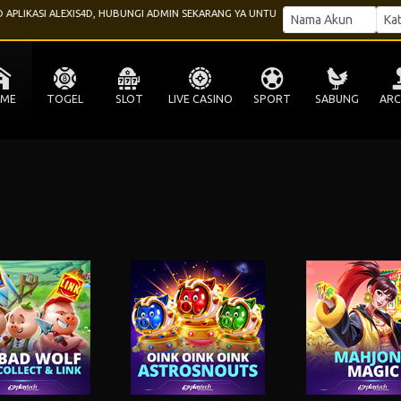
KASI ALEXIS4D, HUBUNGI ADMIN SEKARANG YA UNTUK INFO LEBIH LANJUT
ME
TOGEL
SLOT
LIVE CASINO
SPORT
SABUNG
ARC