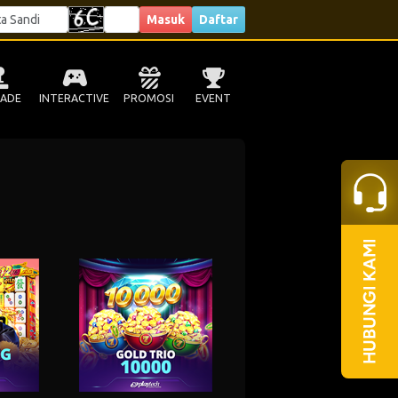
KESULITAN LOGIN ?? YUK DOWNLOAD APLIKASI ALEXIS4D, HUBUNGI ADMIN SEKA
Masuk
Daftar
ADE
INTERACTIVE
PROMOSI
EVENT