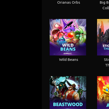
Orianas Orbs
Big B
Col
Wild Beans
St
Th