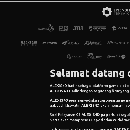
Color Game
Win 
Selamat datang 
ALEXIS4D hadir sebagai platform game slot da
ALEXIS4D
Hadir dengan segudang fitur yang
ALEXIS4D
juga menyediakan berbagai game me
gak usah khawatir.
ALEXIS4D
akan menjamin s
Golden Land
Jou
Soal Pelayanan
CS ALEXIS4D
ga perlu di ragu
Serta akan memproses Deposit dan Withdraw