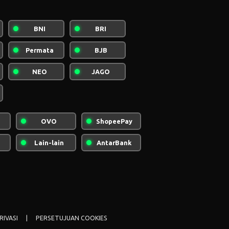
BNI
BRI
Permata
BJB
NEO
JAGO
HILO
OVO
ShopeePay
Lain-lain
AntarBank
tion
Pappu
RIVASI
|
PERSETUJUAN COOKIES