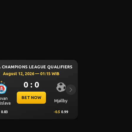
al
Super E-Sabong
OTBALL F24 ELITE CLUB FRIENDLY
August 7, 2026 — 20:45 WIB
1 : 0
Next
BET NOW
helsea
e-Liverpool
5
-0.86
0.5
0.62
us
Mines Gold