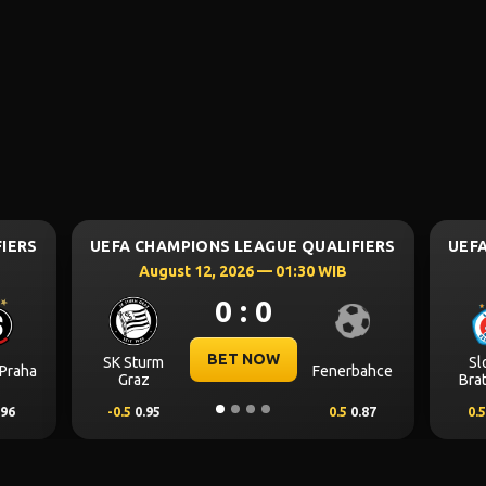
Royale
h Touchdown
Penalty Kick
Crash Go
IERS
E-FOOTBALL F24 INTERNATIONAL
E-FO
FRIENDLY
August 7, 2026 — 20:45 WIB
1 : 0
Saint-
e-C
oise
BET NOW
e-France
e-Germany
1.00
-0.
0.25
0.52
-0.25
-0.76
 Super Chance
Keno Bonus Number
Crash Bon