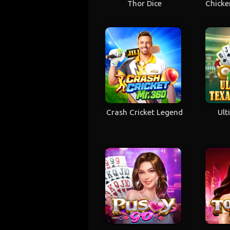
Thor Dice
Chicke
Crash Cricket Legend
Ult