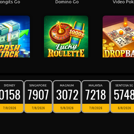
ongits Go
Domino Go
Video Pok
ash Stack
Lucky Roulette
Drop Bal
SYDNEY
SINGAPORE
MAGNUM
MALAYSIA
SENTOSA SG
0158
7907
3072
7218
574
7/8/2026
7/8/2026
5/8/2026
7/8/2026
6/8/2026
ines Grand
Big Small Casino
Crash Pu