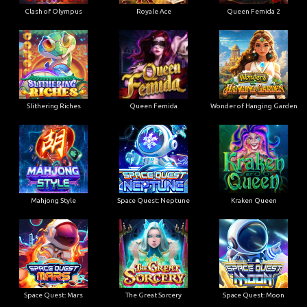
Clash of Olympus
Royale Ace
Queen Femida 2
Slithering Riches
Queen Femida
Wonder of Hanging Garden
Mahjong Style
Space Quest: Neptune
Kraken Queen
Space Quest: Mars
The Great Sorcery
Space Quest: Moon