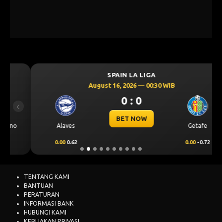
SPAIN LA LIGA
August 16, 2026 — 00:30 WIB
0 : 0
Previous
Next
BET NOW
Alaves
Getafe
0.00
0.62
0.00
-0.72
TENTANG KAMI
BANTUAN
PERATURAN
INFORMASI BANK
HUBUNGI KAMI
KEBIJAKAN PRIVASI