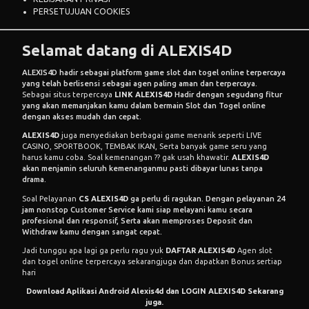
PERSETUJUAN COOKIES
Selamat datang di ALEXIS4D
ALEXIS4D hadir sebagai platform game slot dan togel online terpercaya
yang telah berlisensi sebagai agen paling aman dan terpercaya.
Sebagai situs terpercaya
LINK ALEXIS4D
Hadir dengan segudang fitur
yang akan memanjakan kamu dalam bermain Slot dan Togel online
dengan akses mudah dan cepat.
ALEXIS4D
juga menyediakan berbagai game menarik seperti LIVE
CASINO, SPORTBOOK, TEMBAK IKAN, Serta banyak game seru yang
harus kamu coba. Soal kemenangan ?? gak usah khawatir.
ALEXIS4D
akan menjamin seluruh kemenanganmu pasti dibayar lunas tanpa
drama.
Soal Pelayanan
CS ALEXIS4D
ga perlu di ragukan. Dengan pelayanan 24
jam nonstop Customer Service kami siap melayani kamu secara
profesional dan responsif, Serta akan memproses Deposit dan
Withdraw kamu dengan sangat cepat.
Jadi tunggu apa lagi ga perlu ragu yuk
DAFTAR ALEXIS4D
Agen slot
dan togel online terpercaya sekarangjuga dan dapatkan Bonus sertiap
hari
Download Aplikasi Android Alexis4d dan
LOGIN ALEXIS4D
Sekarang
juga.