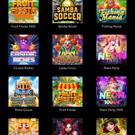
Fruit Fiesta 1000
Samba Soccer
Fishing Mania
Cosmic Riches
Lucky Circus
Neon Party
Slime Quest
Fruit Fiesta
Neon Party 1000