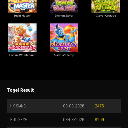
Sushi Master
Demon Slayer
Clover Cottage
Cookie Wonderland
Aladdin's Lamp
Togel Result
HK SIANG
08-08-2026
2476
BULLSEYE
08-08-2026
6299