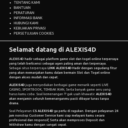
TENTANG KAMI
BANTUAN
PERATURAN
INFORMASI BANK
HUBUNGI KAMI
KEBIJAKAN PRIVASI
PERSETUJUAN COOKIES
Selamat datang di ALEXIS4D
ALEXIS4D hadir sebagai platform game slot dan togel online terpercaya
yang telah berlisensi sebagai agen paling aman dan terpercaya.
Sebagai situs terpercaya
LINK ALEXIS4D
Hadir dengan segudang fitur
yang akan memanjakan kamu dalam bermain Slot dan Togel online
dengan akses mudah dan cepat.
ALEXIS4D
juga menyediakan berbagai game menarik seperti LIVE
CASINO, SPORTBOOK, TEMBAK IKAN, Serta banyak game seru yang
harus kamu coba. Soal kemenangan ?? gak usah khawatir.
ALEXIS4D
akan menjamin seluruh kemenanganmu pasti dibayar lunas tanpa
drama.
Soal Pelayanan
CS ALEXIS4D
ga perlu di ragukan. Dengan pelayanan 24
jam nonstop Customer Service kami siap melayani kamu secara
profesional dan responsif, Serta akan memproses Deposit dan
Withdraw kamu dengan sangat cepat.