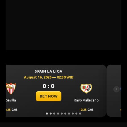
SPAIN LA LIGA
August 16, 2026 — 00:30 WIB
0 : 0
Previous
Next
BET NOW
Alaves
Getafe
0.00
0.62
0.00
-0.72