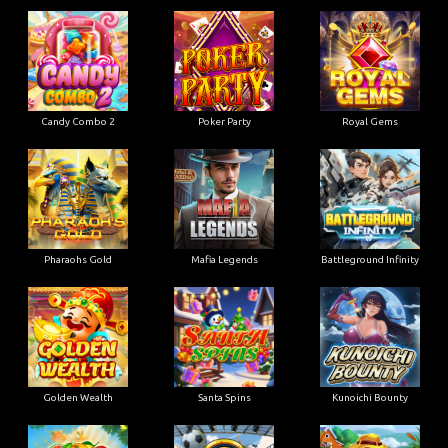
Candy Combo 2
Poker Party
Royal Gems
Pharaohs Gold
Mafia Legends
Battleground Infinity
Golden Wealth
Santa Spins
Kunoichi Bounty