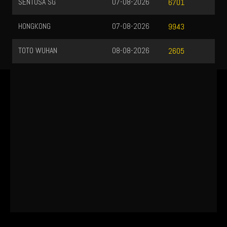
SENTOSA SG
07-08-2026
6701
HONGKONG
07-08-2026
9943
TOTO WUHAN
08-08-2026
2605