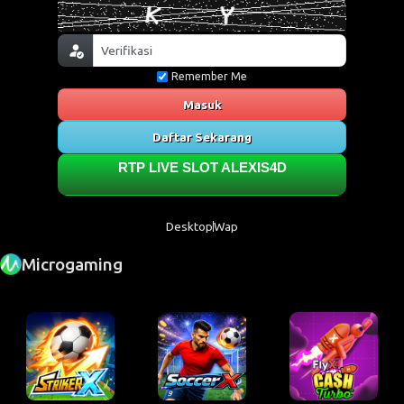
Remember Me
Masuk
Daftar Sekarang
RTP LIVE SLOT ALEXIS4D
Desktop
Wap
Microgaming