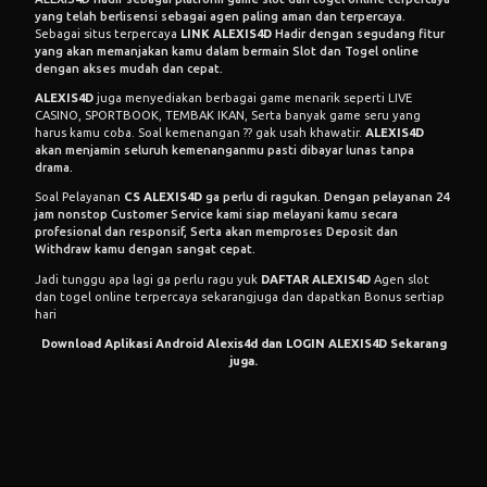
yang telah berlisensi sebagai agen paling aman dan terpercaya.
Sebagai situs terpercaya
LINK ALEXIS4D
Hadir dengan segudang fitur
yang akan memanjakan kamu dalam bermain Slot dan Togel online
dengan akses mudah dan cepat.
ALEXIS4D
juga menyediakan berbagai game menarik seperti LIVE
CASINO, SPORTBOOK, TEMBAK IKAN, Serta banyak game seru yang
harus kamu coba. Soal kemenangan ?? gak usah khawatir.
ALEXIS4D
akan menjamin seluruh kemenanganmu pasti dibayar lunas tanpa
drama.
Soal Pelayanan
CS ALEXIS4D
ga perlu di ragukan. Dengan pelayanan 24
jam nonstop Customer Service kami siap melayani kamu secara
profesional dan responsif, Serta akan memproses Deposit dan
Withdraw kamu dengan sangat cepat.
Jadi tunggu apa lagi ga perlu ragu yuk
DAFTAR ALEXIS4D
Agen slot
dan togel online terpercaya sekarangjuga dan dapatkan Bonus sertiap
hari
Download Aplikasi Android Alexis4d dan
LOGIN ALEXIS4D
Sekarang
juga.