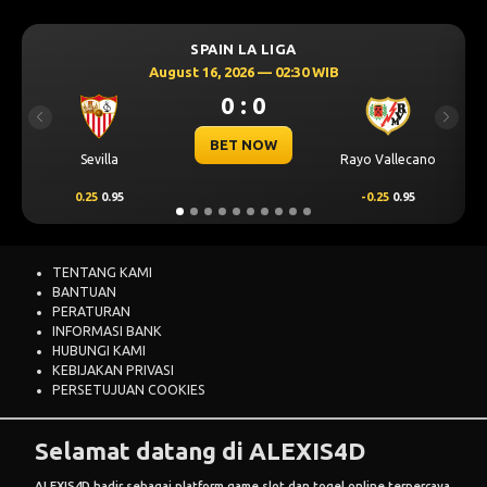
LA LIGA
SPAIN LA LI
26 — 02:30 WIB
August 16, 2026 — 0
: 0
0 : 0
Previous
Next
 NOW
BET NOW
Rayo Vallecano
Alaves
-0.25
0.95
0.00
0.62
TENTANG KAMI
BANTUAN
PERATURAN
INFORMASI BANK
HUBUNGI KAMI
KEBIJAKAN PRIVASI
PERSETUJUAN COOKIES
Selamat datang di ALEXIS4D
ALEXIS4D hadir sebagai platform game slot dan togel online terpercaya